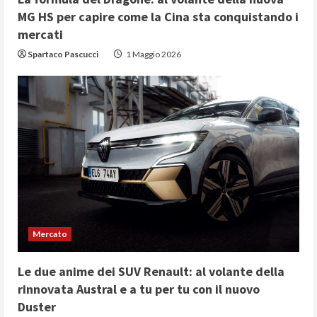
n
MG HS per capire come la Cina sta conquistando i
g
mercati
Spartaco Pascucci
1 Maggio 2026
Mercato
Le due anime dei SUV Renault: al volante della
rinnovata Austral e a tu per tu con il nuovo
Duster