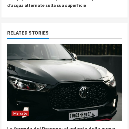
d’acqua alternate sulla sua superficie
t
i
n
RELATED STORIES
u
e
R
e
a
d
Mercato
i
La formula del Dragone: al volante della nuova