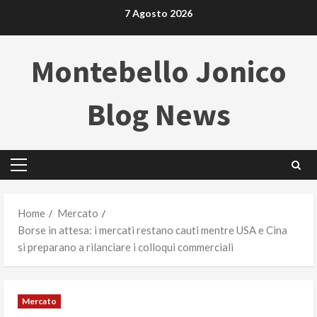
Skip
7 Agosto 2026
to
content
Montebello Jonico
Blog News
Primary
Menu
Home
Mercato
Borse in attesa: i mercati restano cauti mentre USA e Cina
si preparano a rilanciare i colloqui commerciali
Mercato