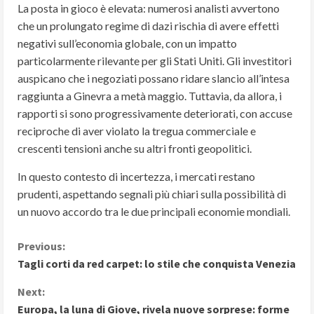
La posta in gioco è elevata: numerosi analisti avvertono
che un prolungato regime di dazi rischia di avere effetti
negativi sull’economia globale, con un impatto
particolarmente rilevante per gli Stati Uniti. Gli investitori
auspicano che i negoziati possano ridare slancio all’intesa
raggiunta a Ginevra a metà maggio. Tuttavia, da allora, i
rapporti si sono progressivamente deteriorati, con accuse
reciproche di aver violato la tregua commerciale e
crescenti tensioni anche su altri fronti geopolitici.
In questo contesto di incertezza, i mercati restano
prudenti, aspettando segnali più chiari sulla possibilità di
un nuovo accordo tra le due principali economie mondiali.
C
Previous:
Tagli corti da red carpet: lo stile che conquista Venezia
o
Next:
n
Europa, la luna di Giove, rivela nuove sorprese: forme