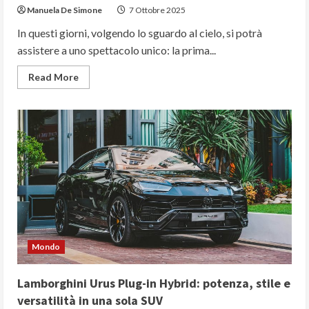
Manuela De Simone
7 Ottobre 2025
In questi giorni, volgendo lo sguardo al cielo, si potrà
assistere a uno spettacolo unico: la prima...
Read
Read More
more
about
Superluna
d’Ottobre:
Spettacolo
nel
Cielo
e
Rischio
Allagamenti
sulla
Costa
Mondo
Lamborghini Urus Plug-in Hybrid: potenza, stile e
versatilità in una sola SUV