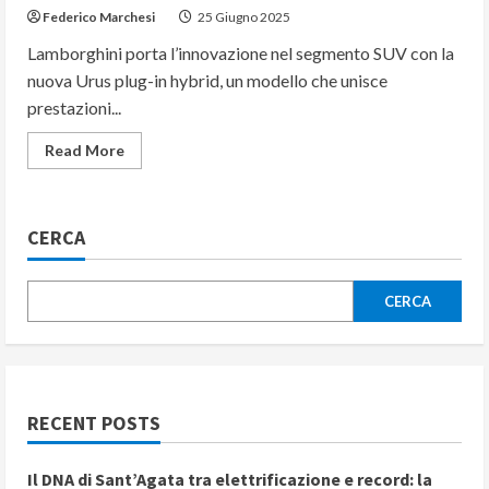
Federico Marchesi
25 Giugno 2025
Lamborghini porta l’innovazione nel segmento SUV con la
nuova Urus plug-in hybrid, un modello che unisce
prestazioni...
Read
Read More
more
about
Lamborghini
Urus
Plug-
CERCA
in
Hybrid:
potenza,
stile
e
CERCA
versatilità
in
una
sola
SUV
RECENT POSTS
Il DNA di Sant’Agata tra elettrificazione e record: la