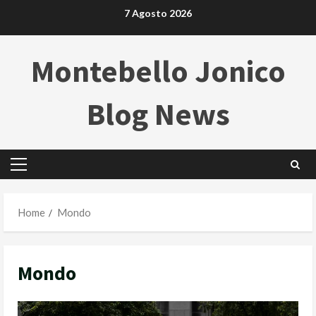
Skip
7 Agosto 2026
to
content
Montebello Jonico
Blog News
Primary
Menu
Home
Mondo
Mondo