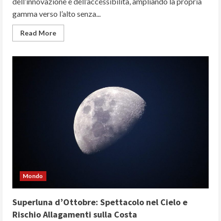
dell’innovazione e dell’accessibilità, ampliando la propria
gamma verso l’alto senza...
Read
Read More
more
about
L’evoluzione
Dacia:
dal
debutto
dell’ammiraglia
Bigster
al
ritorno
della
storica
Logan
Mondo
Superluna d’Ottobre: Spettacolo nel Cielo e
Rischio Allagamenti sulla Costa