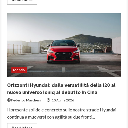
more
about
Il
DNA
di
Sant’Agata
tra
elettrificazione
e
record:
la
realtà
Revuelto
e
l’ombra
di
un
Mondo
nuovo
Urus
da
pista
Orizzonti Hyundai: dalla versatilità della i20 al
nuovo universo Ioniq al debutto in Cina
Federico Marchesi
10 Aprile 2026
Il presente solido e concreto sulle nostre strade Hyundai
continua a muoversi con agilità su due fronti...
Read
Read More