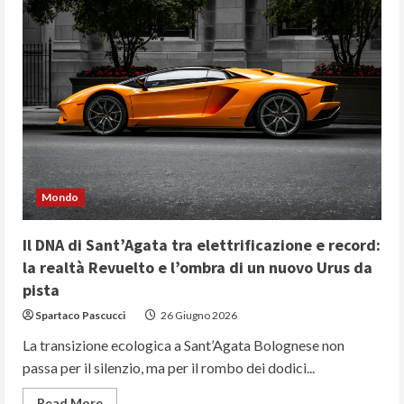
Mondo
Il DNA di Sant’Agata tra elettrificazione e record:
la realtà Revuelto e l’ombra di un nuovo Urus da
pista
Spartaco Pascucci
26 Giugno 2026
La transizione ecologica a Sant’Agata Bolognese non
passa per il silenzio, ma per il rombo dei dodici...
Read
Read More