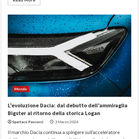
more
about
Orizzonti
Hyundai:
dalla
versatilità
della
i20
al
nuovo
universo
Ioniq
al
debutto
in
Cina
Mondo
L’evoluzione Dacia: dal debutto dell’ammiraglia
Bigster al ritorno della storica Logan
Spartaco Pascucci
3 Marzo 2026
Il marchio Dacia continua a spingere sull’acceleratore