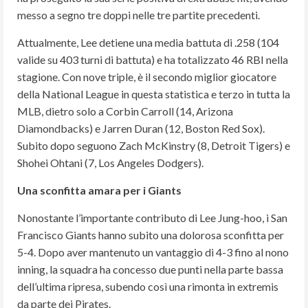
messo a segno tre doppi nelle tre partite precedenti.
Attualmente, Lee detiene una media battuta di .258 (104
valide su 403 turni di battuta) e ha totalizzato 46 RBI nella
stagione. Con nove triple, è il secondo miglior giocatore
della National League in questa statistica e terzo in tutta la
MLB, dietro solo a Corbin Carroll (14, Arizona
Diamondbacks) e Jarren Duran (12, Boston Red Sox).
Subito dopo seguono Zach McKinstry (8, Detroit Tigers) e
Shohei Ohtani (7, Los Angeles Dodgers).
Una sconfitta amara per i Giants
Nonostante l’importante contributo di Lee Jung-hoo, i San
Francisco Giants hanno subito una dolorosa sconfitta per
5-4. Dopo aver mantenuto un vantaggio di 4-3 fino al nono
inning, la squadra ha concesso due punti nella parte bassa
dell’ultima ripresa, subendo così una rimonta in extremis
da parte dei Pirates.