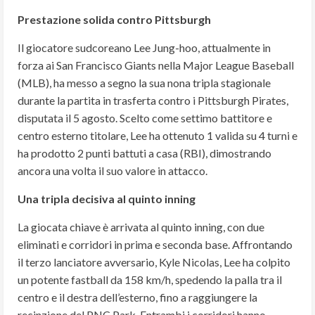
Prestazione solida contro Pittsburgh
Il giocatore sudcoreano Lee Jung-hoo, attualmente in
forza ai San Francisco Giants nella Major League Baseball
(MLB), ha messo a segno la sua nona tripla stagionale
durante la partita in trasferta contro i Pittsburgh Pirates,
disputata il 5 agosto. Scelto come settimo battitore e
centro esterno titolare, Lee ha ottenuto 1 valida su 4 turni e
ha prodotto 2 punti battuti a casa (RBI), dimostrando
ancora una volta il suo valore in attacco.
Una tripla decisiva al quinto inning
La giocata chiave è arrivata al quinto inning, con due
eliminati e corridori in prima e seconda base. Affrontando
il terzo lanciatore avversario, Kyle Nicolas, Lee ha colpito
un potente fastball da 158 km/h, spedendo la palla tra il
centro e il destra dell’esterno, fino a raggiungere la
recinzione del PNC Park. Entrambi i corridori hanno