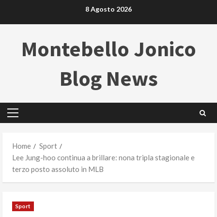
Skip
8 Agosto 2026
to
content
Montebello Jonico
Blog News
Primary
Menu
Home
Sport
Lee Jung-hoo continua a brillare: nona tripla stagionale e
terzo posto assoluto in MLB
Sport