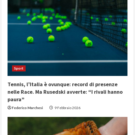
e
R
e
a
d
i
Sport
n
Tennis, l’Italia è ovunque: record di presenze
g
nelle Race. Ma Rusedski avverte: “I rivali hanno
paura”
Federico Marchesi
9 Febbraio 2026