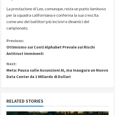
La prestazione di Lee, comunque, resta un punto luminoso
per la squadra californiana e conferma la sua crescita
come uno dei battitori più incisivi e dinamici del
campionato.
C
Previous:
Ottimismo sui Conti Alphabet Prevale sui Rischi
o
Antitrust Imminenti
n
Next:
Meta: Pausa sulle Assunzioni AI, ma Inaugura un Nuovo
t
Data Center da 1 Miliardo di Dollari
i
n
RELATED STORIES
u