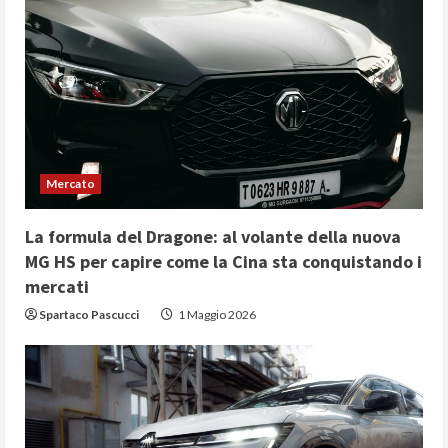
R
e
a
d
i
Mercato
n
La formula del Dragone: al volante della nuova
g
MG HS per capire come la Cina sta conquistando i
mercati
Spartaco Pascucci
1 Maggio 2026