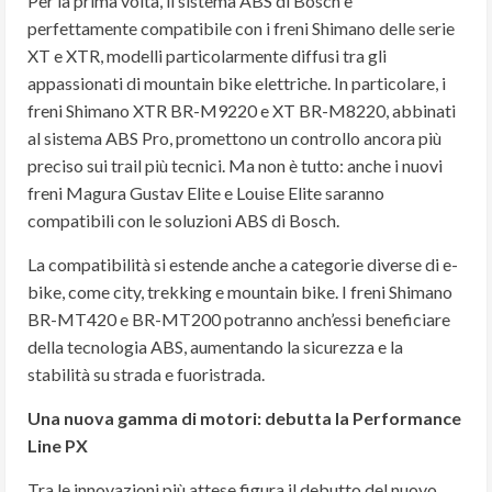
Per la prima volta, il sistema ABS di Bosch è
perfettamente compatibile con i freni Shimano delle serie
XT e XTR, modelli particolarmente diffusi tra gli
appassionati di mountain bike elettriche. In particolare, i
freni Shimano XTR BR-M9220 e XT BR-M8220, abbinati
al sistema ABS Pro, promettono un controllo ancora più
preciso sui trail più tecnici. Ma non è tutto: anche i nuovi
freni Magura Gustav Elite e Louise Elite saranno
compatibili con le soluzioni ABS di Bosch.
La compatibilità si estende anche a categorie diverse di e-
bike, come city, trekking e mountain bike. I freni Shimano
BR-MT420 e BR-MT200 potranno anch’essi beneficiare
della tecnologia ABS, aumentando la sicurezza e la
stabilità su strada e fuoristrada.
Una nuova gamma di motori: debutta la Performance
Line PX
Tra le innovazioni più attese figura il debutto del nuovo