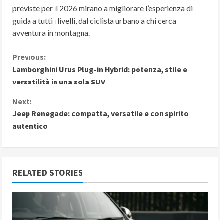
previste per il 2026 mirano a migliorare l’esperienza di
guida a tutti i livelli, dal ciclista urbano a chi cerca
avventura in montagna.
C
Previous:
Lamborghini Urus Plug-in Hybrid: potenza, stile e
o
versatilità in una sola SUV
n
Next:
Jeep Renegade: compatta, versatile e con spirito
t
autentico
i
n
RELATED STORIES
u
e